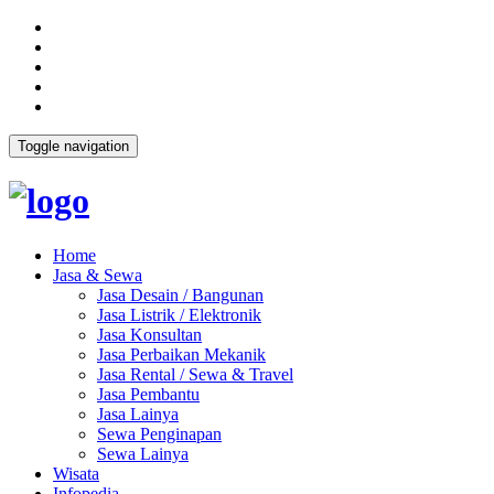
Toggle navigation
Home
Jasa & Sewa
Jasa Desain / Bangunan
Jasa Listrik / Elektronik
Jasa Konsultan
Jasa Perbaikan Mekanik
Jasa Rental / Sewa & Travel
Jasa Pembantu
Jasa Lainya
Sewa Penginapan
Sewa Lainya
Wisata
Infopedia