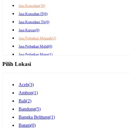
Jasa Konsultan
(10)
Jasa Konsultan IT
(6)
Jasa Konsultasi TA
(0)
Jasa Kursus
(0)
Jasa Perbaikan Mekanik
(2)
Jasa Perbaikan Mobil
(0)
Jasa Perbaikan Motor
(1)
Jasa Rental / Sewa & Travel
(42)
Pilih Lokasi
Jasa Rental / Sewa Mobil
(27)
Jasa Rental / Sewa Motor
(29)
Aceh
(3)
Jasa Travel Agent
(12)
Ambon
(1)
Jasa Pembantu
(1)
Bali
(2)
Jasa Pembantu Rumah Tangga
(1)
Bandung
(5)
Jasa Babysitter / Pengasuh Bayi
(2)
Bangka Belitung
(1)
Jasa Lainya
(26)
Batam
(0)
Jasa Fotografer
(9)