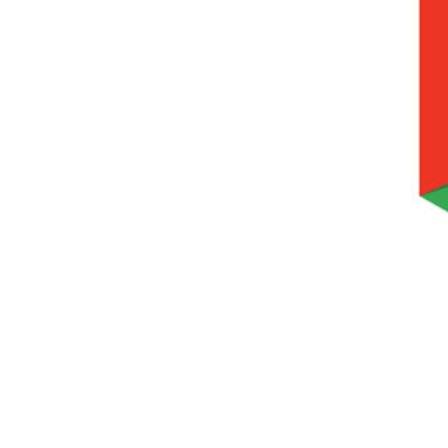
Palembang
(2)
Palu
(1)
Pasuruan
(0)
Pekalongan
(1)
Pekanbaru
(1)
Probolinggo
(1)
Purwokerto
(1)
Salatiga
(1)
Semarang
(2)
Serang
(1)
Sidoarjo
(2)
Sukabumi
(1)
Surabaya
(5)
Surakarta
(1)
Tangerang
(2)
Tanjungpinang
(1)