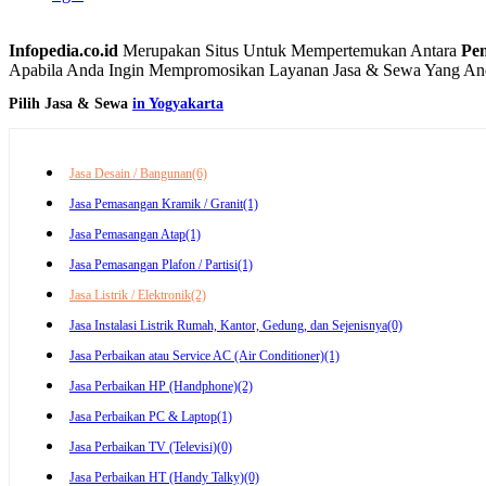
Infopedia.co.id
Merupakan Situs Untuk Mempertemukan Antara
Pe
Apabila Anda Ingin Mempromosikan Layanan Jasa & Sewa Yang Anda 
Pilih Jasa & Sewa
in Yogyakarta
Jasa Desain / Bangunan
(6)
Jasa Pemasangan Kramik / Granit
(1)
Jasa Pemasangan Atap
(1)
Jasa Pemasangan Plafon / Partisi
(1)
Jasa Listrik / Elektronik
(2)
Jasa Instalasi Listrik Rumah, Kantor, Gedung, dan Sejenisnya
(0)
Jasa Perbaikan atau Service AC (Air Conditioner)
(1)
Jasa Perbaikan HP (Handphone)
(2)
Jasa Perbaikan PC & Laptop
(1)
Jasa Perbaikan TV (Televisi)
(0)
Jasa Perbaikan HT (Handy Talky)
(0)