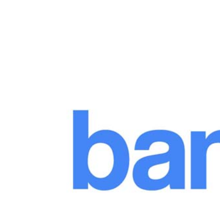
Tasikmalaya
(0)
Tegal
(0)
Tuban
(0)
Yogyakarta
(0)