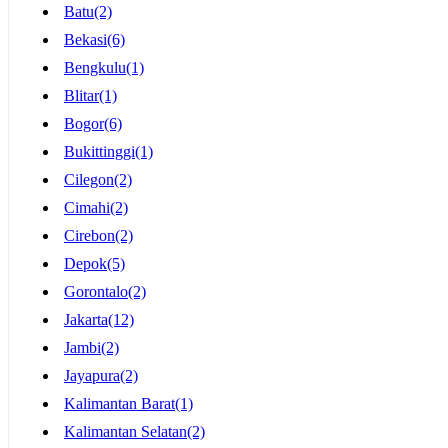
Batu
(2)
Jasa Penjahit / Konveksi
(2)
Bekasi
(6)
Jasa Forwarder / Pengiriman
(1)
Bengkulu
(1)
Jasa Salon & Potong Rambut
(0)
Blitar
(1)
Jasa Desain Grafis
(11)
Bogor
(6)
Sewa Penginapan
(5)
Bukittinggi
(1)
Sewa / Kontrak Rumah
(0)
Cilegon
(2)
Sewa Apartment
(0)
Cimahi
(2)
Sewa Homestay
(5)
Cirebon
(2)
Sewa Kost
(0)
Depok
(5)
Sewa Lainya
(8)
Gorontalo
(2)
Jakarta
(12)
Jambi
(2)
Jayapura
(2)
Kalimantan Barat
(1)
Kalimantan Selatan
(2)