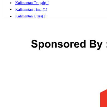
Kalimantan Tengah
(1)
Kalimantan Timur
(1)
Kalimantan Utara
(1)
Kediri
(2)
Kupang
(2)
Lampung
(1)
Madiun
(1)
Magelang
(1)
Makassar
(0)
Malang
(4)
Manado
(1)
Mataram
(1)
Medan
(5)
Mojokerto
(0)
Nusa Tenggara
(1)
Padang
(1)