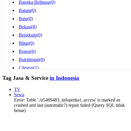
Bangka Belitung
(0)
Batam
(0)
Batu
(0)
Bekasi
(8)
Bengkulu
(0)
Blitar
(0)
Bogor
(6)
Bukittinggi
(0)
Cilegon
(1)
Cimahi
(2)
Tag Jasa & Service
in Indonesia
Cirebon
(2)
TV
Depok
(9)
Sewa
Error: Table './u5469483_infopedia/i_access' is marked as
Gorontalo
(0)
crashed and last (automatic?) repair failed (Query SQL tidak
Jakarta
(32)
benar)
Jambi
(0)
Jayapura
(0)