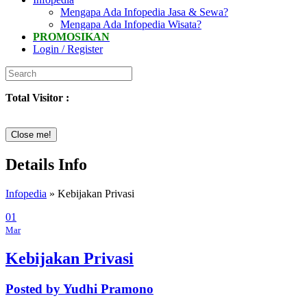
Mengapa Ada Infopedia Jasa & Sewa?
Mengapa Ada Infopedia Wisata?
PROMOSIKAN
Login / Register
Total Visitor :
Close me!
Details Info
Infopedia
» Kebijakan Privasi
01
Mar
Kebijakan Privasi
Posted by Yudhi Pramono