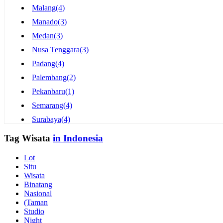
Malang
(4)
Manado
(3)
Medan
(3)
Nusa Tenggara
(3)
Padang
(4)
Palembang
(2)
Pekanbaru
(1)
Semarang
(4)
Surabaya
(4)
Tanjungpinang
(1)
Tag Wisata
in Indonesia
Tasikmalaya
(1)
Lot
Yogyakarta
(5)
Situ
Wisata
Binatang
Nasional
(Taman
Studio
Night