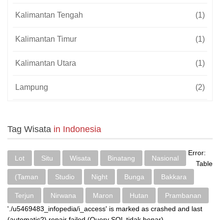
Kalimantan Tengah
(1)
Kalimantan Timur
(1)
Kalimantan Utara
(1)
Lampung
(2)
Magelang
(2)
Tag Wisata
in Indonesia
Makassar
(4)
Error:
Lot
Situ
Wisata
Binatang
Nasional
Malang
(4)
Table
(Taman
Studio
Night
Bunga
Bakkara
Manado
(3)
Terjun
Nirwana
Maron
Hutan
Prambanan
Medan
(3)
'./u5469483_infopedia/i_access' is marked as crashed and last
(automatic?) repair failed (Query SQL tidak benar)