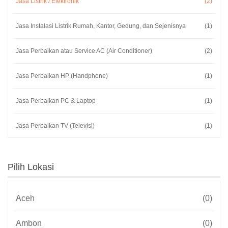
Jasa Listrik / Elektronik
(2)
Jasa Instalasi Listrik Rumah, Kantor, Gedung, dan Sejenisnya
(1)
Jasa Perbaikan atau Service AC (Air Conditioner)
(2)
Jasa Perbaikan HP (Handphone)
(1)
Jasa Perbaikan PC & Laptop
(1)
Jasa Perbaikan TV (Televisi)
(1)
Jasa Perbaikan HT (Handy Talky)
(0)
Pilih Lokasi
Jasa Konsultan
(1)
Aceh
(0)
Jasa Konsultan IT
(0)
Ambon
(0)
Jasa Konsultasi TA
(0)