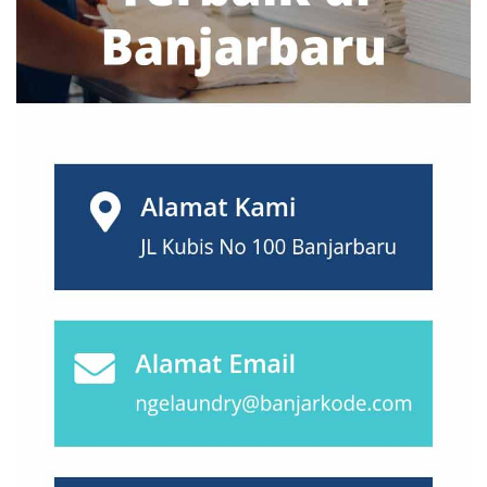
Magelang
(0)
Makassar
(0)
Malang
(0)
Manado
(0)
Mataram
(0)
Medan
(0)
Mojokerto
(0)
Nusa Tenggara
(0)
Padang
(0)