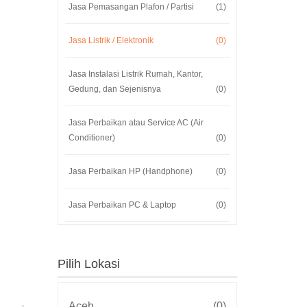
Jasa Pemasangan Plafon / Partisi
(1)
Jasa Listrik / Elektronik
(0)
Jasa Instalasi Listrik Rumah, Kantor,
Gedung, dan Sejenisnya
(0)
Jasa Perbaikan atau Service AC (Air
Conditioner)
(0)
Jasa Perbaikan HP (Handphone)
(0)
Jasa Perbaikan PC & Laptop
(0)
Jasa Perbaikan TV (Televisi)
(0)
Pilih Lokasi
Jasa Perbaikan HT (Handy Talky)
(0)
Aceh
(0)
Jasa Konsultan
(0)