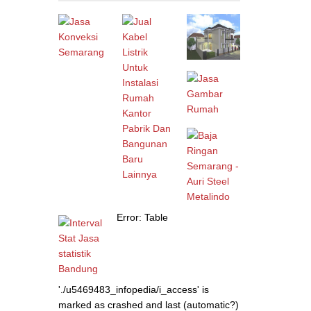
Madiun
(1)
Magelang
(1)
Makassar
(1)
Malang
(4)
Manado
(0)
Mataram
(0)
Error: Table
Medan
(0)
Mojokerto
(0)
'./u5469483_infopedia/i_access' is
Nusa Tenggara
(0)
marked as crashed and last (automatic?)