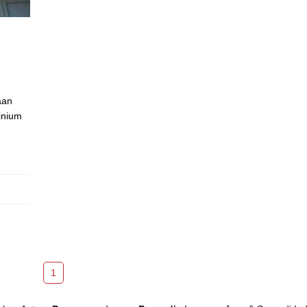
aan
inium
1