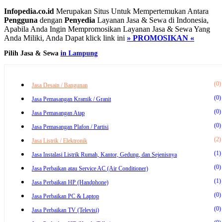
Infopedia.co.id
Merupakan Situs Untuk Mempertemukan Antara
Pengguna
dengan
Penyedia
Layanan Jasa & Sewa di Indonesia,
Apabila Anda Ingin Mempromosikan Layanan Jasa & Sewa Yang
Anda Miliki, Anda Dapat klick link ini
» PROMOSIKAN «
Pilih Jasa & Sewa
in Lampung
(0)
Jasa Desain / Bangunan
(0)
Jasa Pemasangan Kramik / Granit
(0)
Jasa Pemasangan Atap
(0)
Jasa Pemasangan Plafon / Partisi
(2)
Jasa Listrik / Elektronik
(1)
Jasa Instalasi Listrik Rumah, Kantor, Gedung, dan Sejenisnya
(0)
Jasa Perbaikan atau Service AC (Air Conditioner)
(1)
Jasa Perbaikan HP (Handphone)
(0)
Jasa Perbaikan PC & Laptop
(0)
Jasa Perbaikan TV (Televisi)