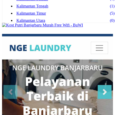
Kalimantan Tengah
(1)
Kalimantan Timur
(5)
Kalimantan Utara
(0)
Kediri
(1)
Kupang
(0)
Lampung
(0)
Madiun
(1)
Magelang
(1)
Makassar
(1)
Malang
(4)
Manado
(0)
Mataram
(0)
Medan
(0)
Mojokerto
(0)
Nusa Tenggara
(0)
Padang
(0)