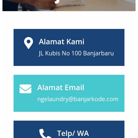
Palembang
(1)
Palu
(0)
Pasuruan
(0)
Pekalongan
(1)
Pekanbaru
(0)
Probolinggo
(0)
Purwokerto
(0)
Salatiga
(1)
Semarang
(10)
Serang
(0)
Sidoarjo
(6)
Sukabumi
(1)
Surabaya
(7)
Surakarta
(2)
Tangerang
(6)
Tanjungpinang
(0)