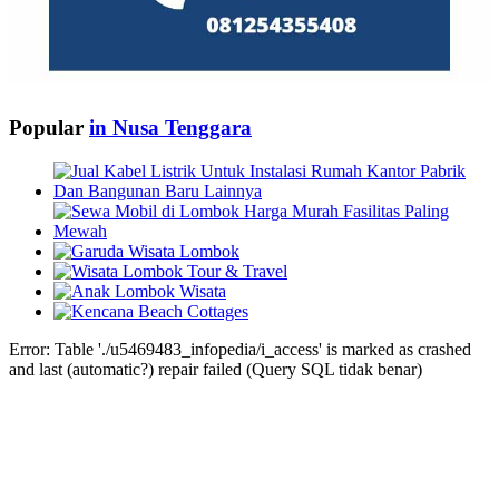
Tasikmalaya
(1)
Tegal
(1)
Tuban
(0)
Yogyakarta
(6)
Popular
in Nusa Tenggara
Error: Table './u5469483_infopedia/i_access' is marked as crashed
and last (automatic?) repair failed (Query SQL tidak benar)