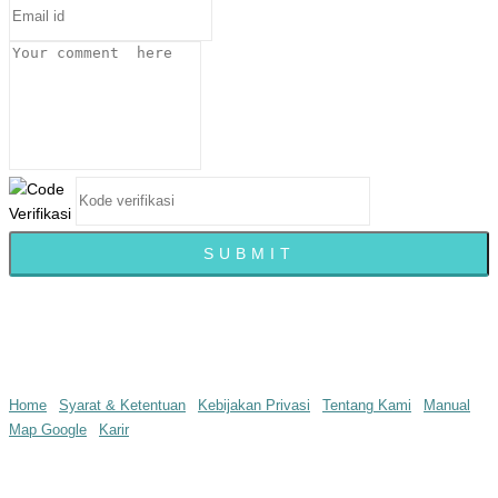
© infopedia.co.id 2016 all rights reserved
Home
|
Syarat & Ketentuan
|
Kebijakan Privasi
|
Tentang Kami
|
Manual
Map Google
|
Karir