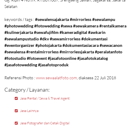
Selatan
keywords / tags :
#sewalensajakarta #mirrorless #sewalampu
#photowedding #fotowedding #sewa #sewakamera #rentalkamera
#kulinerjakarta #sewafujifilm #kameradigital #awkarin
#sewalampustudio #dkv #sewamirrorless #dokumentasi
#eventorganizer #photojakarta #dokumentasiacara #sewacanon
#sewalensa #rentalmirrorless #mirrorlessjakarta #peralatanfoto
#fotostudio #fotoevent #jasafotoonline #jasafotokatalog
#jasafotowedding #jasafotoproduk
Referensi Photo :
www.sewaalatfoto.com
, diaksess 22 Juli 2018
Category / Layanan:
Jasa Rental / Sewa & Travel Agent
Jasa Lainnya
Jasa Fotografer dan Cetak Digital