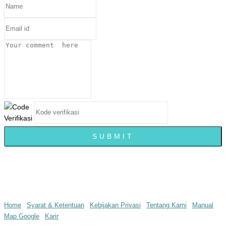
© infopedia.co.id 2016 all rights reserved
Home
|
Syarat & Ketentuan
|
Kebijakan Privasi
|
Tentang Kami
|
Manual
Map Google
|
Karir