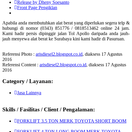
Release by Dheny Soesanto
Front Page Pengiklan
Apabila anda membutuhkan alat berat yang diperlukan segera telp &
hubungi di nomor (0343) 851776 / 0818513462 online 24 jam.
Kami hadir persis dipinggir jalan Tol Apollo daripada anda jauh-
jauh menyewa alat berat ke Surabaya kini kami hadir di Pasuruan.
Referensi Photo :
arisdiesel2.blogspot.co.id
, diaksess 17 Agustus
2016
Referensi Content :
arisdiesel2.blogspot.co.id
, diaksess 17 Agustus
2016
Category / Layanan:
Jasa Lainnya
Skills / Fasilitas / Client / Pengalaman:
FORKLIFT 3.5 TON MERK TOYOTA SHORT BOOM
FORKLIFT 4 TON LONG BOOM MERK TOYOTA