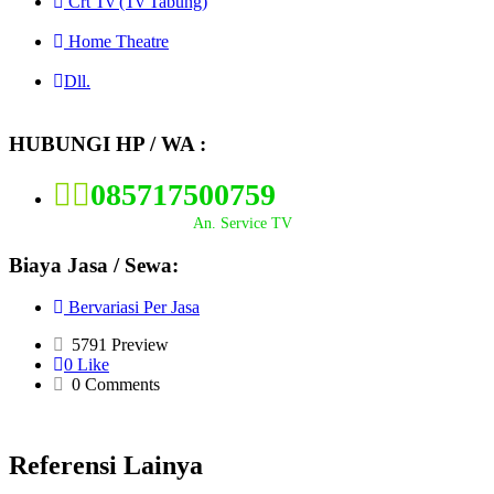
Crt Tv (Tv Tabung)
Home Theatre
Dll.
HUBUNGI HP / WA :
085717500759
An. Service TV
Biaya Jasa / Sewa:
Bervariasi Per Jasa
5791 Preview
0 Like
0 Comments
Referensi Lainya