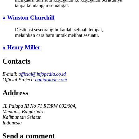
tanpa kehilangan semangat.
» Winston Churchill
Destinasi seseorang bukanlah sebuah tempat,
melainkan cara baru untuk melihat sesuatu.
» Henry Miller
Contacts
E-mail:
official@infopedia.co.id
Official Project:
banjarkode.com
Address
JL Palapa III No 71 RT/RW 002/004,
Mentaos, Banjarbaru
Kalimantan Selatan
Indonesia
Send a comment