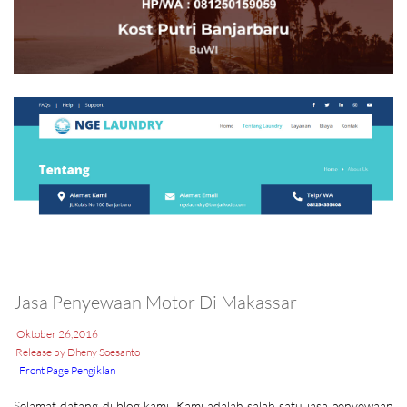
Jasa Penyewaan Motor Di Makassar
Oktober 26,2016
Release by Dheny Soesanto
Front Page Pengiklan
Selamat datang di blog kami. Kami adalah salah satu jasa penyewaan