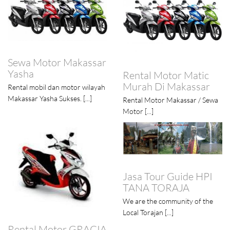
Rental Motor
Makassar
akassar
Sewa Motor Makassa
Rental Motor Matic
Motor [...]
Murah Di Makassar
tor wilayah
. [...]
Rental Motor Makassar / Sewa
Motor [...]
Arsy Tours & T
Jasa Tour Guide HPI
Svc
TANA TORAJA
Kami Arsy Tours & Tr
We are the community of the
menyediakan [...]
Local Torajan [...]
 GRACIA