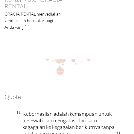
nyediakan
r bagi
Quote
Keberhasilan adalah kemampuan untuk
melewati dan mengatasi dari satu
kegagalan ke kegagalan berikutnya tanpa
kehilangan semangat.