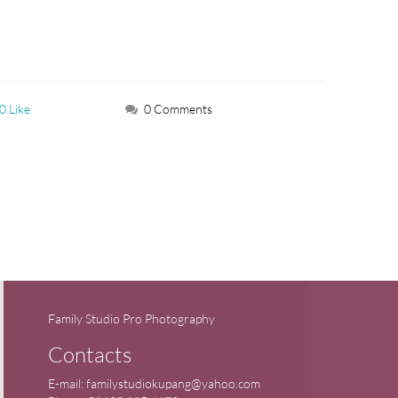
0 Like
0 Comments
Family Studio Pro Photography
Contacts
E-mail:
familystudiokupang@yahoo.com