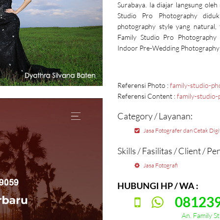
Surabaya. Ia diajar langsung ole
Studio Pro Photography diduk
photography style yang natural,
Family Studio Pro Photography 
Indoor Pre-Wedding Photography 
Referensi Photo :
family-studio-p
Referensi Content :
family-studio
Category / Layanan:
Jasa Fotografer dan Cetak Digi
Skills / Fasilitas / Client / 
Jasa Fotografi
HUBUNGI HP / WA :
08123
An. Family Studio 