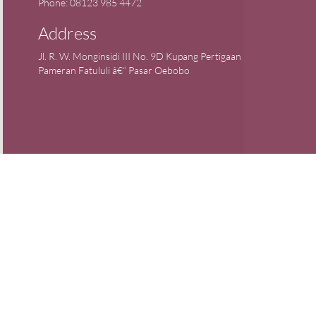
Phone: 08123 985 4472
Address
Jl. R. W. Monginsidi III No. 9D Kupang Pertigaan
Pameran Fatululi â€“ Pasar Oebobo