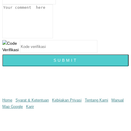
© infopedia.co.id 2016 all rights reserved
Home
|
Syarat & Ketentuan
|
Kebijakan Privasi
|
Tentang Kami
|
Manual
Map Google
|
Karir