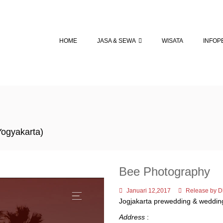
HOME
JASA & SEWA
WISATA
INFOP
Yogyakarta)
Bee Photography
Januari 12,2017
Release by D
Jogjakarta prewedding & weddin
Address
: