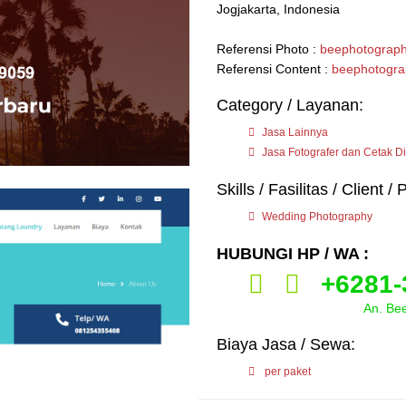
Jogjakarta, Indonesia
Referensi Photo :
beephotograph
Referensi Content :
beephotogra
Category / Layanan:
Jasa Lainnya
Jasa Fotografer dan Cetak Di
Skills / Fasilitas / Client 
Wedding Photography
HUBUNGI HP / WA :
+6281-
An. Bee Phot
Biaya Jasa / Sewa:
per paket