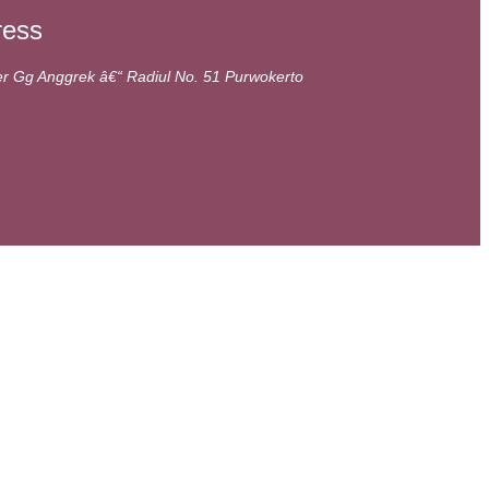
ress
er Gg Anggrek â€“ Radiul No. 51 Purwokerto