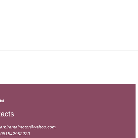
tal
acts
arbirentalmotor@yahoo.com
 081542952220