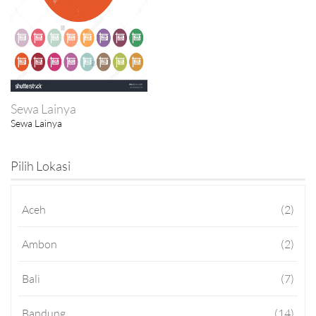
Sewa Lainya
Sewa Lainya
Pilih Lokasi
Aceh
(2)
Ambon
(2)
Bali
(7)
Bandung
(14)