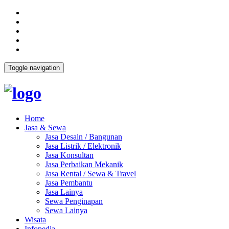
Toggle navigation
Home
Jasa & Sewa
Jasa Desain / Bangunan
Jasa Listrik / Elektronik
Jasa Konsultan
Jasa Perbaikan Mekanik
Jasa Rental / Sewa & Travel
Jasa Pembantu
Jasa Lainya
Sewa Penginapan
Sewa Lainya
Wisata
Infopedia