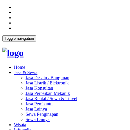
Toggle navigation
Home
Jasa & Sewa
Jasa Desain / Bangunan
Jasa Listrik / Elektronik
Jasa Konsultan
Jasa Perbaikan Mekanik
Jasa Rental / Sewa & Travel
Jasa Pembantu
Jasa Lainya
Sewa Penginapan
Sewa Lainya
Wisata
Infopedia