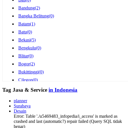
Bandung
(2)
Bangka Belitung
(0)
Batam
(1)
Batu
(0)
Bekasi
(5)
Bengkulu
(0)
Blitar
(0)
Bogor
(2)
Bukittinggi
(0)
Cilegon
(0)
Cimahi
(0)
Tag Jasa & Service
in Indonesia
Cirebon
(1)
planner
Depok
(2)
Surabaya
Desain
Gorontalo
(0)
Error: Table './u5469483_infopedia/i_access' is marked as
Jakarta
(11)
crashed and last (automatic?) repair failed (Query SQL tidak
benar)
Jambi
(0)