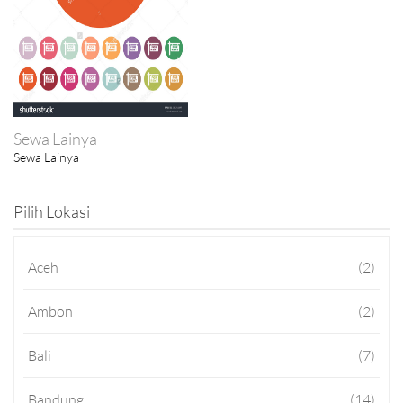
Sewa Lainya
Sewa Lainya
Pilih Lokasi
Aceh
(2)
Ambon
(2)
Bali
(7)
Bandung
(14)