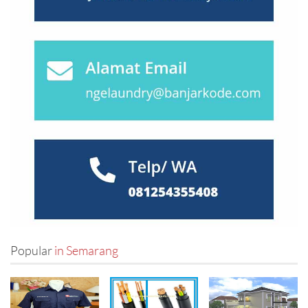
Palu
(0)
Pasuruan
(0)
Pekalongan
(1)
Pekanbaru
(0)
Probolinggo
(0)
Purwokerto
(1)
Salatiga
(0)
Popular
in Semarang
Semarang
(2)
Serang
(0)