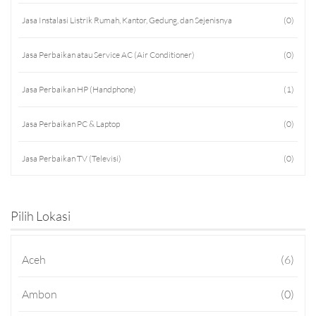
Jasa Instalasi Listrik Rumah, Kantor, Gedung, dan Sejenisnya
(0)
Jasa Perbaikan atau Service AC (Air Conditioner)
(0)
Jasa Perbaikan HP (Handphone)
(1)
Jasa Perbaikan PC & Laptop
(0)
Jasa Perbaikan TV (Televisi)
(0)
Jasa Perbaikan HT (Handy Talky)
(0)
Pilih Lokasi
Jasa Konsultan
(0)
Aceh
(6)
Jasa Konsultan IT
(0)
Ambon
(0)
Jasa Konsultasi TA
(0)