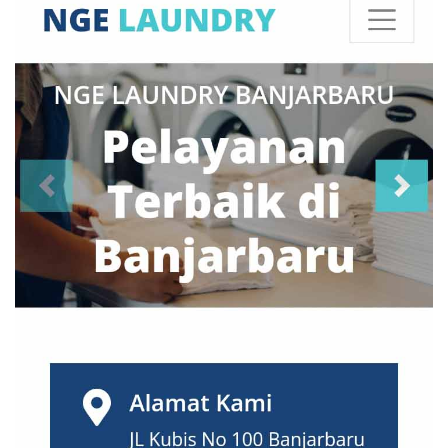
Makassar
(6)
Malang
(2)
Manado
(6)
Mataram
(1)
Medan
(8)
Mojokerto
(0)
Nusa Tenggara
(1)
Padang
(6)
Palembang
(0)