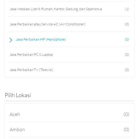
Jasa Instalasi Listrik Rumah, Kantor, Gedung, dan Sejenisnya
(1)
Jasa Perbaikan atau Service AC (Air Conditioner)
(0)
Jasa Perbaikan HP (Handphone)
(0)
Jasa Perbaikan PC & Laptop
(0)
Jasa Perbaikan TV (Televisi)
(0)
Jasa Perbaikan HT (Handy Talky)
(0)
Pilih Lokasi
Jasa Konsultan
(0)
Aceh
(0)
Jasa Konsultan IT
(0)
Ambon
(0)
Jasa Konsultasi TA
(0)