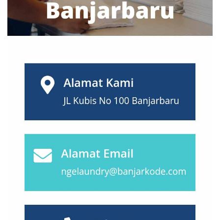
Makassar
(1)
Malang
(2)
Manado
(0)
Mataram
(0)
Medan
(0)
Mojokerto
(1)
Nusa Tenggara
(0)
Padang
(0)
Palembang
(0)