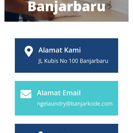
Makassar
(0)
Malang
(1)
Manado
(1)
Mataram
(0)
Medan
(0)
Mojokerto
(0)
Nusa Tenggara
(0)
Padang
(0)
Palembang
(0)