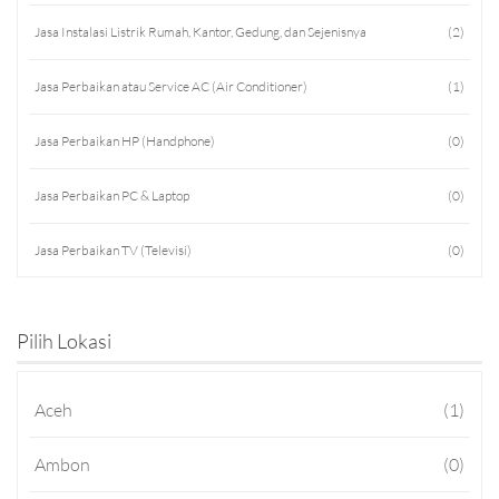
Jasa Instalasi Listrik Rumah, Kantor, Gedung, dan Sejenisnya
(2)
Jasa Perbaikan atau Service AC (Air Conditioner)
(1)
Jasa Perbaikan HP (Handphone)
(0)
Jasa Perbaikan PC & Laptop
(0)
Jasa Perbaikan TV (Televisi)
(0)
Jasa Perbaikan HT (Handy Talky)
(0)
Pilih Lokasi
Jasa Konsultan
(2)
Aceh
(1)
Jasa Konsultan IT
(0)
Ambon
(0)
Jasa Konsultasi TA
(0)