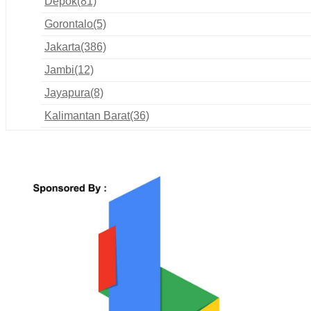
Depok
(81)
Gorontalo
(5)
Jakarta
(386)
Jambi
(12)
Jayapura
(8)
Kalimantan Barat
(36)
Kalimantan Selatan
(74)
Kalimantan Tengah
(22)
Kalimantan Timur
(45)
Kalimantan Utara
(6)
Kediri
(10)
Kupang
(8)
Lampung
(6)
Madiun
(13)