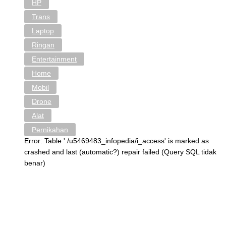
HP
Trans
Laptop
Ringan
Entertainment
Home
Mobil
Drone
Alat
Pernikahan
Error: Table './u5469483_infopedia/i_access' is marked as
crashed and last (automatic?) repair failed (Query SQL tidak
benar)