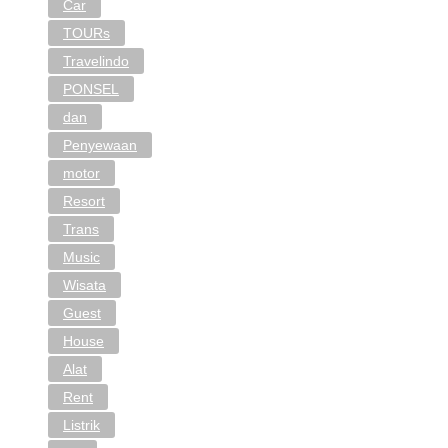
Car
TOURs
Travelindo
PONSEL
dan
Penyewaan
motor
Resort
Trans
Music
Wisata
Guest
House
Alat
Rent
Listrik