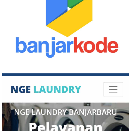
Magelang
(4)
Makassar
(20)
Malang
(83)
Manado
(30)
Mataram
(5)
Medan
(28)
Mojokerto
(2)
Nusa Tenggara
(27)
Padang
(25)
Palembang
(18)
Palu
(2)
Pasuruan
(7)
Pekalongan
(7)
Pekanbaru
(13)