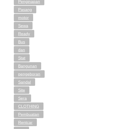
Penginapan
Pasang
motor
Sewa
Ready
Bus
dan
Stat
Bangunan
pengeboran
Sandal
Site
Sera
CLOTHING
Pembuatan
Rentcar