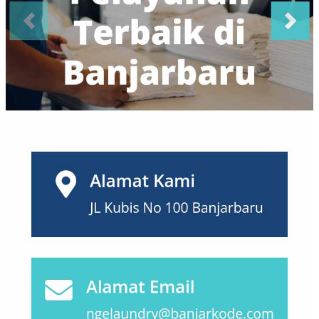
Probolinggo
(10)
Purwokerto
(12)
Salatiga
(7)
Semarang
(63)
Serang
(7)
Sidoarjo
(17)
Sukabumi
(4)
Surabaya
(105)
Surakarta
(14)
Tangerang
(99)
Tanjungpinang
(1)
Tasikmalaya
(3)
Tegal
(2)