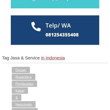
Tuban
(1)
Yogyakarta
(134)
Tag Jasa & Service
in Indonesia
Desain
Nusantara
Pembuatan
Kabel
&
Hescoindo