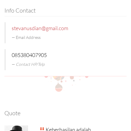
Info Contact
stevanusdian@gmail.com
Email Address
085380407905
Contact HP/Telp
Quote
Keberhasilan adalah